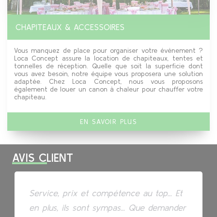
CHAPITEAUX & ACCESSOIRES
Vous manquez de place pour organiser votre événement ?
Loca Concept assure la location de chapiteaux, tentes et
tonnelles de réception. Quelle que soit la superficie dont
vous avez besoin, notre équipe vous proposera une solution
adaptée. Chez Loca Concept, nous vous proposons
également de louer un canon à chaleur pour chauffer votre
chapiteau.
EN SAVOIR PLUS
AVIS CLIENT
Du materiel de qualité, un service au
Service, prix et compétence au top... Et
Un service au top...
Service de location Horeca et autres
top, un chef souriant et dynamique, une
en plus, ils sont sympas... Que demander
attractions diverses. Des professionnels