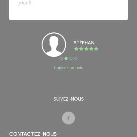
référence pour nos évènements !...
plus?...
soigneux et précis....
KEV
RAAL
STÉPHAN
FRED
Laisser un avis
SUIVEZ-NOUS
CONTACTEZ-NOUS