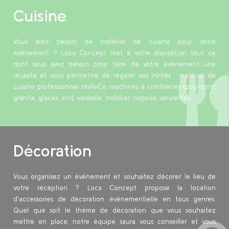
Cuisine
Vous avez besoin de matériel de cuisine pour votre
événement ? Loca Concept met à votre disposition tout ce
dont vous avez besoin pour faire de votre événement une
réussite et vous permettre de régaler vos invités : matériel de
cuisine professionnel HoReCa, machines à confiseries (pop-corn,
granita, glaces, etc), vaisselle, mobilier, nappes, serviettes...
Décoration
Vous organisez un événement et souhaitez décorer le lieu de
votre réception ? Loca Concept propose la location
d'accessoires de décoration événementielle en tous genres.
Quel que soit le thème de décoration que vous souhaitez
mettre en place, notre équipe saura vous conseiller et vous