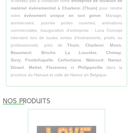
N'hésitez pas à contacter notre
entreprise de location de
matériel événementiel à Charleroi (Thuin)
pour rendre
votre
événement unique en son genre
. Mariage,
anniversaire, journée portes ouvertes, animations
commerciales, inauguration d'entreprise : Loca Concept
intervient lors de toutes sortes d'événements, privés ou
professionnels, près de
Thuin
,
Charleroi
,
Mons
,
Beaumont
,
Binche
,
La Louvière
,
Chimay
,
Sivry
,
Froidchapelle
,
Cerfontaine
,
Walcourt
,
Namur
,
Dinant
,
Mettet
,
Florennes
et
Philippeville
dans la
province du Hainaut et celle de Namur en Belgique.
NOS PRODUITS