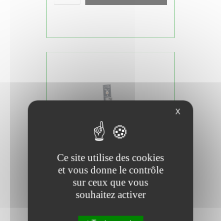
X
Ce site utilise des cookies
et vous donne le contrôle
DISTRIBUTEUR DE GEL
DÉSINFECTANT
sur ceux que vous
souhaitez activer
30€ HT