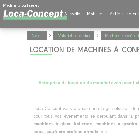
Panneau de gestion des cookies
Machine à confiseries
Vaisselle
Mobilier
Matériel de cui
Accueil
Matériel de cuisine
Machines à confiser
LOCATION DE MACHINES À CONF
Entreprise de location de matériel événementiel
Loca Concept vous propose une large sélection de ma
pour tous vos événements se déroulant dans la p
machines à glace italienne
,
machines à granita
papa
,
gaufriers professionnels
, etc.