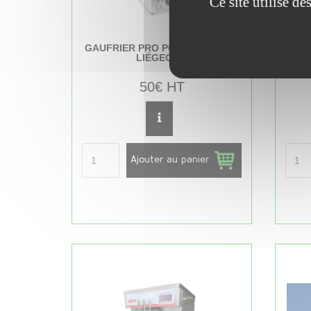
Ce site utilise d
GAUFRIER PRO POUR GAUFRES
PAT
LIÉGEOISE
50€ HT
Ajouter au panier