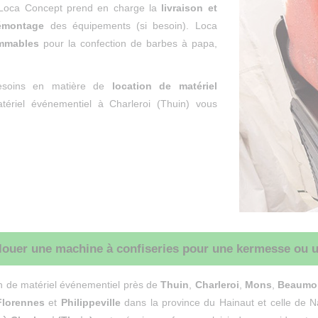
e Loca Concept prend en charge la
livraison et
émontage
des équipements (si besoin). Loca
mmables
pour la confection de barbes à papa,
esoins en matière de
location de matériel
atériel événementiel à Charleroi (Thuin) vous
louer une machine à confiseries pour une kermesse ou u
n de matériel événementiel près de
T
huin
,
Charleroi
,
Mons
,
Beaumo
Florennes
et
Philippeville
dans la province du Hainaut et celle de N