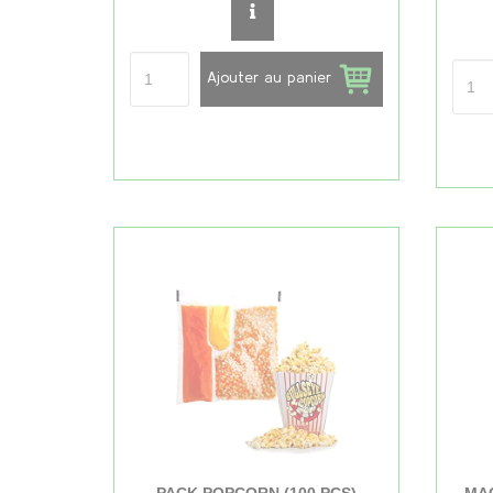
Ajouter au panier
PACK POPCORN (100 PCS)
MAC