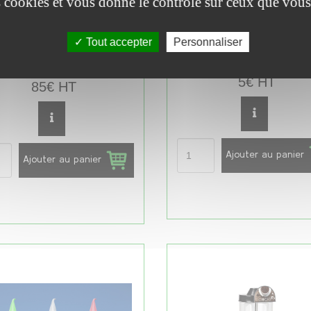
es cookies et vous donne le contrôle sur ceux que vous
Tout accepter
Personnaliser
ONS DE GAUFRES DE LIEGE
130 PAPIERS POUR GAUF
(130 PC)
5€ HT
85€ HT
Ajouter au panier
Ajouter au panier