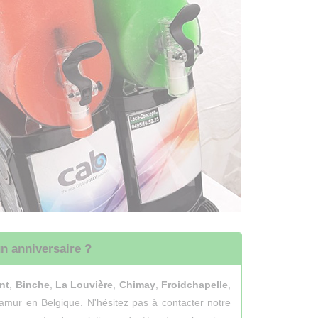
n anniversaire ?
nt
,
Binche
,
La Louvière
,
Chimay
,
Froidchapelle
,
amur en Belgique. N'hésitez pas à contacter notre