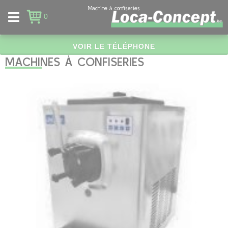
Panneau de gestion des cookies
Machine à confiseries
0
VOIR LE TÉLÉPHONE
MACHINES À CONFISERIES