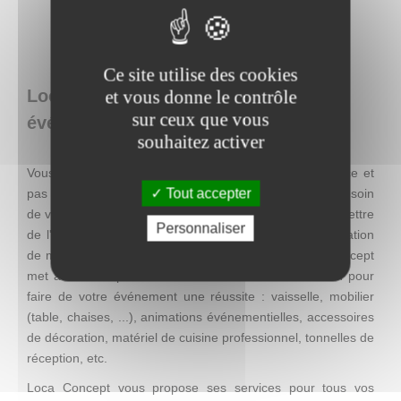
Ce site utilise des cookies
Loca Concept : location de matériel
et vous donne le contrôle
sur ceux que vous
événementiel en Belgique
souhaitez activer
Vous recherchez une décoration facile à mettre en place et
Tout accepter
pas chère, mais qui se distingue par son originalité ? Besoin
de visibilité pour une action promotionnelle ? Envie de mettre
Personnaliser
de l'ambiance lors d'un événement ? Entreprise de location
de matériel événementiel à Charleroi (Thuin), Loca Concept
met à votre disposition tout se dont vous avez besoin pour
faire de votre événement une réussite : vaisselle, mobilier
(table, chaises, ...), animations événementielles, accessoires
de décoration, matériel de cuisine professionnel, tonnelles de
réception, etc.
Loca Concept vous propose ses services pour tous vos