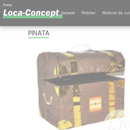
Panneau de gestion des cookies
Pinata
Vaisselle
Mobilier
Matériel de cui
PINATA