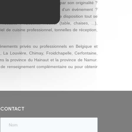
s chère, mais qui se distingue par son originalité ?
ie de mettre de l'ambiance lors d'un événement ?
Thuin), Loca Concept met à votre disposition tout se
ssite : vaisselle, mobilier (table, chaises, ...),
el de cuisine professionnel, tonnelles de réception,
nements privés ou professionnels en Belgique et
, La Louvière, Chimay, Froidchapelle, Cerfontaine,
ans la province du Hainaut et la province de Namur.
 de renseignement complémentaire ou pour obtenir
CONTACT