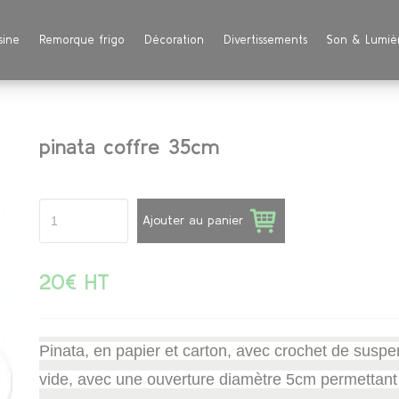
sine
Remorque frigo
Décoration
Divertissements
Son & Lumiè
pinata coffre 35cm
Ajouter au panier
20€ HT
Pinata, en papier et carton, avec crochet de susp
vide, avec une ouverture diamètre 5cm permettant 