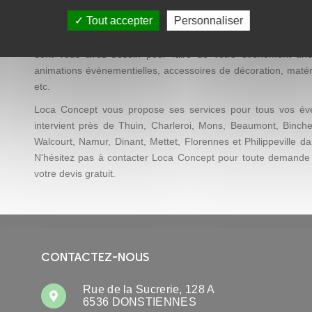
Vous recherchez une décoration facile à mettre en place et pa
Tout accepter
Personnaliser
Besoin de visibilité pour une action promotionnelle ? Env
Entreprise de location de matériel événementiel à Charleroi (
dont vous avez besoin pour faire de votre événement une réu
animations événementielles, accessoires de décoration, matéri
etc.
Loca Concept vous propose ses services pour tous vos évé
intervient près de Thuin, Charleroi, Mons, Beaumont, Binche
Walcourt, Namur, Dinant, Mettet, Florennes et Philippeville d
N'hésitez pas à contacter Loca Concept pour toute demande
votre devis gratuit.
CONTACTEZ-NOUS
Rue de la Sucrerie, 128 A
6536 DONSTIENNES