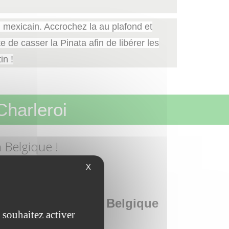
l mexicain. Accrochez la au plafond et
e de casser la Pinata afin de libérer les
in !
Charleroi
n Belgique !
EL DE CUISINE
X
el événementiel en Belgique
 souhaitez activer