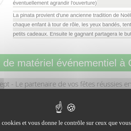
éventuellement agrandir l'ouverture)
La pinata provient d'une ancienne tradition de Noë
chaque enfant à tour de rôle, les yeux bandés, tent
petits cadeaux. Ensuite le gagnant partagera le but
 de matériel événementiel à 
ept
- Le partenaire de vos fêtes réussies e
TISSEMENTS – DÉCORATION – CHAPITEAUX - MOBILIER – MATÉRI
Loca Concept : location de matéri
es cookies et vous donne le contrôle sur ceux que vous