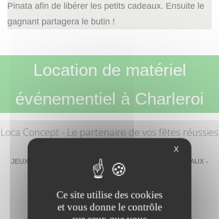
Pinata afin de libérer les petits cadeaux. Ensuite le
gagnant partagera le butin !
Location de matériel
événementiel à Charleroi
Loca Concept
- Le partenaire de vos fêtes réussies
en Belgique !
X
JEUX – DIVERTISSEMENTS – DÉCORATION – CHAPITEAUX -
MOBILIER – MATÉRIEL DE CUISINE
Ce site utilise des cookies
et vous donne le contrôle