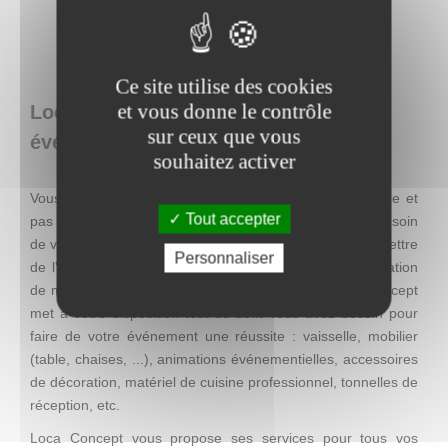
Ce site utilise des cookies
et vous donne le contrôle
Loca Concept : location de matériel
sur ceux que vous
événementiel en Belgique
souhaitez activer
Vous recherchez une décoration facile à mettre en place et
Tout accepter
pas chère, mais qui se distingue par son originalité ? Besoin
de visibilité pour une action promotionnelle ? Envie de mettre
Personnaliser
de l'ambiance lors d'un événement ? Entreprise de location
de matériel événementiel à Charleroi (Thuin), Loca Concept
met à votre disposition tout se dont vous avez besoin pour
faire de votre événement une réussite : vaisselle, mobilier
(table, chaises, ...), animations événementielles, accessoires
de décoration, matériel de cuisine professionnel, tonnelles de
réception, etc.
Loca Concept vous propose ses services pour tous vos