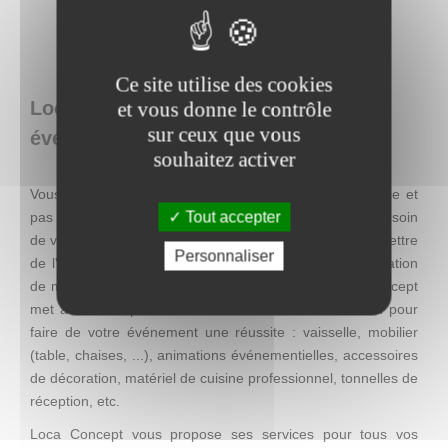
Ce site utilise des cookies
Loca Concept : location de matériel
et vous donne le contrôle
sur ceux que vous
événementiel en Belgique
souhaitez activer
Vous recherchez une décoration facile à mettre en place et
Tout accepter
pas chère, mais qui se distingue par son originalité ? Besoin
de visibilité pour une action promotionnelle ? Envie de mettre
Personnaliser
de l'ambiance lors d'un événement ? Entreprise de location
de matériel événementiel à Charleroi (Thuin), Loca Concept
met à votre disposition tout se dont vous avez besoin pour
faire de votre événement une réussite : vaisselle, mobilier
(table, chaises, ...), animations événementielles, accessoires
de décoration, matériel de cuisine professionnel, tonnelles de
réception, etc.
Loca Concept vous propose ses services pour tous vos