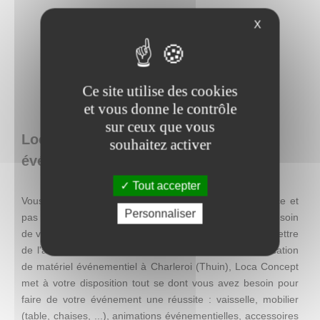
X
Ce site utilise des cookies
et vous donne le contrôle
sur ceux que vous
Loca Concept : location de matériel
souhaitez activer
événementiel en Belgique
Tout accepter
Vous recherchez une décoration facile à mettre en place et
Personnaliser
pas chère, mais qui se distingue par son originalité ? Besoin
de visibilité pour une action promotionnelle ? Envie de mettre
de l'ambiance lors d'un événement ? Entreprise de location
de matériel événementiel à Charleroi (Thuin), Loca Concept
met à votre disposition tout se dont vous avez besoin pour
faire de votre événement une réussite : vaisselle, mobilier
(table, chaises, ...), animations événementielles, accessoires