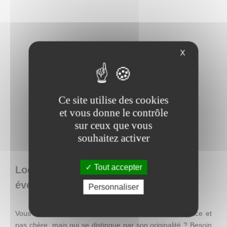
X
Ce site utilise des cookies
et vous donne le contrôle
sur ceux que vous
souhaitez activer
Tout accepter
Loca Concept : location de matériel
événementiel en Belgique
Personnaliser
Vous recherchez une décoration facile à mettre en place et
pas chère, mais qui se distingue par son originalité ? Besoin