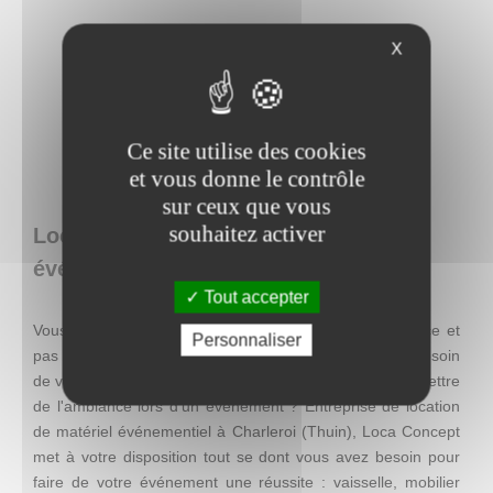
X
Ce site utilise des cookies
et vous donne le contrôle
sur ceux que vous
souhaitez activer
Loca Concept : location de matériel
événementiel en Belgique
Tout accepter
Vous recherchez une décoration facile à mettre en place et
Personnaliser
pas chère, mais qui se distingue par son originalité ? Besoin
de visibilité pour une action promotionnelle ? Envie de mettre
de l'ambiance lors d'un événement ? Entreprise de location
de matériel événementiel à Charleroi (Thuin), Loca Concept
met à votre disposition tout se dont vous avez besoin pour
faire de votre événement une réussite : vaisselle, mobilier