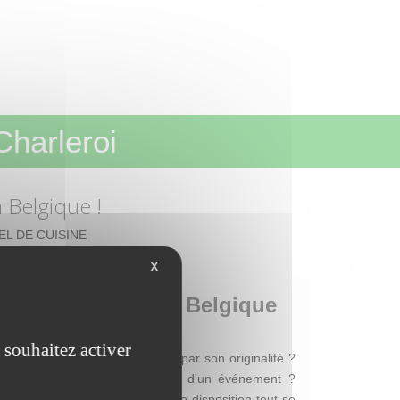
Charleroi
n Belgique !
EL DE CUISINE
X
el événementiel en Belgique
 souhaitez activer
s chère, mais qui se distingue par son originalité ?
ie de mettre de l'ambiance lors d'un événement ?
Thuin), Loca Concept met à votre disposition tout se