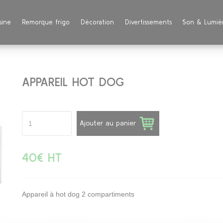
sine
Remorque frigo
Décoration
Divertissements
Son & Lumiè
APPAREIL HOT DOG
Ajouter au panier
40€ HT
Appareil à hot dog 2 compartiments