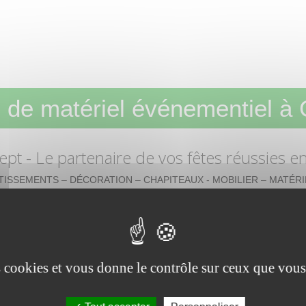
 de matériel événementiel à 
ept
- Le partenaire de vos fêtes réussies e
TISSEMENTS – DÉCORATION – CHAPITEAUX - MOBILIER – MATÉRI
Loca Concept : location de matéri
es cookies et vous donne le contrôle sur ceux que vous
Vous recherchez une décoration facile à mettre en place et pa
Besoin de visibilité pour une action promotionnelle ? Env
Entreprise de location de matériel événementiel à Charleroi (