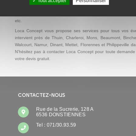
Tout accepter
Personnaliser
dont vous avez besoin pour faire de votre événement une réu
animations événementielles, accessoires de décoration, matéri
etc.
Loca Concept vous propose ses services pour tous vos évé
intervient près de Thuin, Charleroi, Mons, Beaumont, Binche
Walcourt, Namur, Dinant, Mettet, Florennes et Philippeville d
N'hésitez pas à contacter Loca Concept pour toute demande
votre devis gratuit.
CONTACTEZ-NOUS
Rue de la Sucrerie, 128 A
6536 DONSTIENNES
Tel : 071/30.93.59