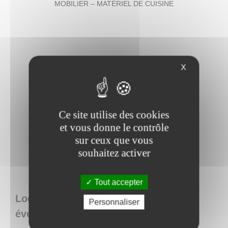
MOBILIER – MATÉRIEL DE CUISINE
X
Ce site utilise des cookies
et vous donne le contrôle
sur ceux que vous
souhaitez activer
Tout accepter
Loca Concept : location de matériel
Personnaliser
événementiel en Belgique