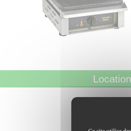
Location
Loca Conc
JEUX – DIVER
Ce site utilise d