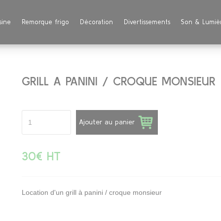
sine
Remorque frigo
Décoration
Divertissements
Son & Lumiè
GRILL A PANINI / CROQUE MONSIEUR
Ajouter au panier
30€ HT
Location d'un grill à panini / croque monsieur