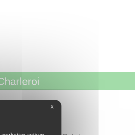
Charleroi
n Belgique !
X
EL DE CUISINE
 souhaitez activer