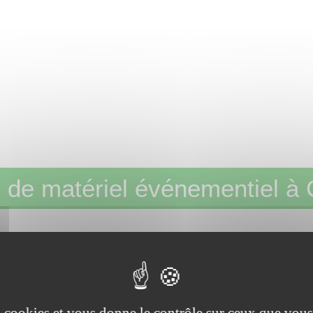
 de matériel événementiel à 
ept
- Le partenaire de vos fêtes réussies e
TISSEMENTS – DÉCORATION – CHAPITEAUX - MOBILIER – MATÉRI
es cookies et vous donne le contrôle sur ceux que vous