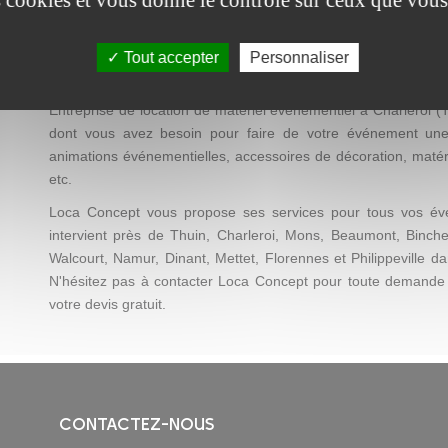
Loca Concept : location de matéri
Tout accepter
Personnaliser
Vous recherchez une décoration facile à mettre en place et pa
Besoin de visibilité pour une action promotionnelle ? Env
Entreprise de location de matériel événementiel à Charleroi (
dont vous avez besoin pour faire de votre événement une réu
animations événementielles, accessoires de décoration, matéri
etc.
Loca Concept vous propose ses services pour tous vos évé
intervient près de Thuin, Charleroi, Mons, Beaumont, Binche
Walcourt, Namur, Dinant, Mettet, Florennes et Philippeville d
N'hésitez pas à contacter Loca Concept pour toute demande
votre devis gratuit.
CONTACTEZ-NOUS