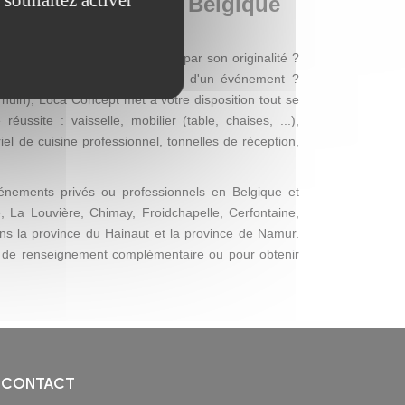
el événementiel en Belgique
s chère, mais qui se distingue par son originalité ?
ie de mettre de l'ambiance lors d'un événement ?
Thuin), Loca Concept met à votre disposition tout se
ssite : vaisselle, mobilier (table, chaises, ...),
el de cuisine professionnel, tonnelles de réception,
nements privés ou professionnels en Belgique et
, La Louvière, Chimay, Froidchapelle, Cerfontaine,
ans la province du Hainaut et la province de Namur.
 de renseignement complémentaire ou pour obtenir
CONTACT