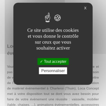
X
Ce site utilise des cookies
et vous donne le contrôle
sur ceux que vous
Loca Concept : location de matériel
souhaitez activer
événementiel en Belgique
Tout accepter
Vous recherchez une décoration facile à mettre en place et
Personnaliser
pas chère, mais qui se distingue par son originalité ? Besoin
de visibilité pour une action promotionnelle ? Envie de mettre
de l'ambiance lors d'un événement ? Entreprise de location
de matériel événementiel à Charleroi (Thuin), Loca Concept
met à votre disposition tout se dont vous avez besoin pour
faire de votre événement une réussite : vaisselle, mobilier
(table, chaises, ...), animations événementielles, accessoires