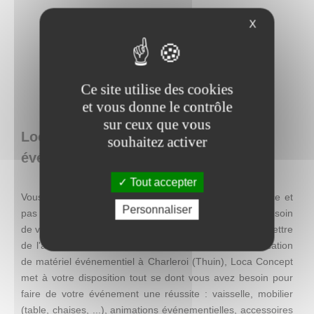
X
Ce site utilise des cookies
et vous donne le contrôle
sur ceux que vous
Loca Concept : location de matériel
souhaitez activer
événementiel en Belgique
Tout accepter
Vous recherchez une décoration facile à mettre en place et
Personnaliser
pas chère, mais qui se distingue par son originalité ? Besoin
de visibilité pour une action promotionnelle ? Envie de mettre
de l'ambiance lors d'un événement ? Entreprise de location
de matériel événementiel à Charleroi (Thuin), Loca Concept
met à votre disposition tout se dont vous avez besoin pour
faire de votre événement une réussite : vaisselle, mobilier
(table, chaises, ...), animations événementielles, accessoires