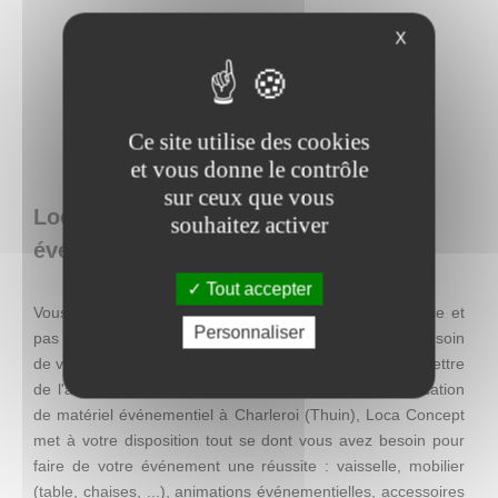
X
Ce site utilise des cookies
et vous donne le contrôle
sur ceux que vous
Loca Concept : location de matériel
souhaitez activer
événementiel en Belgique
Tout accepter
Vous recherchez une décoration facile à mettre en place et
Personnaliser
pas chère, mais qui se distingue par son originalité ? Besoin
de visibilité pour une action promotionnelle ? Envie de mettre
de l'ambiance lors d'un événement ? Entreprise de location
de matériel événementiel à Charleroi (Thuin), Loca Concept
met à votre disposition tout se dont vous avez besoin pour
faire de votre événement une réussite : vaisselle, mobilier
(table, chaises, ...), animations événementielles, accessoires