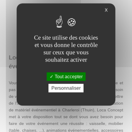
X
Ce site utilise des cookies
et vous donne le contrôle
sur ceux que vous
Loca Concept : location de matériel
souhaitez activer
événementiel en Belgique
Tout accepter
Vous recherchez une décoration facile à mettre en place et
Personnaliser
pas chère, mais qui se distingue par son originalité ? Besoin
de visibilité pour une action promotionnelle ? Envie de mettre
de l'ambiance lors d'un événement ? Entreprise de location
de matériel événementiel à Charleroi (Thuin), Loca Concept
met à votre disposition tout se dont vous avez besoin pour
faire de votre événement une réussite : vaisselle, mobilier
(table, chaises, ...), animations événementielles, accessoires