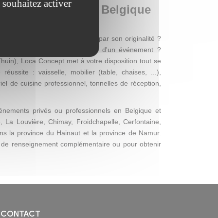
 souhaitez activer
el événementiel en Belgique
s chère, mais qui se distingue par son originalité ?
ie de mettre de l'ambiance lors d'un événement ?
Thuin), Loca Concept met à votre disposition tout se
ssite : vaisselle, mobilier (table, chaises, ...),
el de cuisine professionnel, tonnelles de réception,
nements privés ou professionnels en Belgique et
, La Louvière, Chimay, Froidchapelle, Cerfontaine,
ans la province du Hainaut et la province de Namur.
 de renseignement complémentaire ou pour obtenir
CONTACT