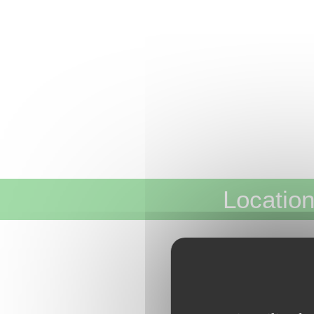
Location
Loca Conc
JEUX – DIVER