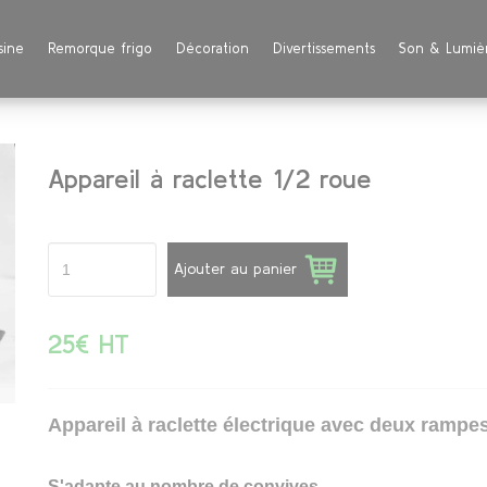
sine
Remorque frigo
Décoration
Divertissements
Son & Lumiè
Appareil à raclette 1/2 roue
Ajouter au panier
25€ HT
Appareil à raclette électrique avec deux rampes
S'adapte au nombre de convives