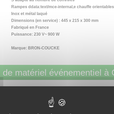
Rampes ddata:text/mce-internal,e chauffe orientables se
Inox et métal laqué
Dimensions (en service) : 445 x 215 x 300 mm
Fabriqué en France
Puissance: 230 V~ 900 W
Marque: BRON-COUCKE
 de matériel événementiel à 
ept
- Le partenaire de vos fêtes réussies e
TISSEMENTS – DÉCORATION – CHAPITEAUX - MOBILIER – MATÉRI