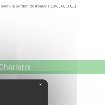
lon la portion de fromage (1/6, 1/4, 1/3,...)
Charleroi
n Belgique !
X
EL DE CUISINE