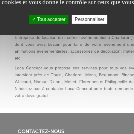
es cookies et vous donne le contrôle sur ceux que vous
Loca Concept : location de matéri
Tout accepter
Personnaliser
Vous recherchez une décoration facile à mettre en place et pa
Besoin de visibilité pour une action promotionnelle ? Env
Entreprise de location de matériel événementiel à Charleroi (
dont vous avez besoin pour faire de votre événement une réu
animations événementielles, accessoires de décoration, matéri
etc.
Loca Concept vous propose ses services pour tous vos évé
intervient près de Thuin, Charleroi, Mons, Beaumont, Binche
Walcourt, Namur, Dinant, Mettet, Florennes et Philippeville d
N'hésitez pas à contacter Loca Concept pour toute demande
votre devis gratuit.
CONTACTEZ-NOUS