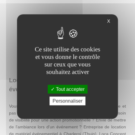
X
Ce site utilise des cookies
et vous donne le contrôle
sur ceux que vous
souhaitez activer
Loca Concept : location de matériel
événementiel en Belgique
Tout accepter
Personnaliser
Vous recherchez une décoration facile à mettre en place et
pas chère, mais qui se distingue par son originalité ? Besoin
de visibilité pour une action promotionnelle ? Envie de mettre
de l'ambiance lors d'un événement ? Entreprise de location
de matériel événementiel à Charleroi (Thuin), Loca Concept