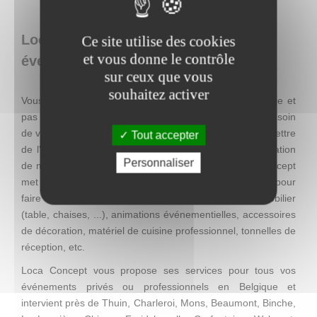
Loca Concept : location de matériel
Ce site utilise des cookies
et vous donne le contrôle
événementiel en Belgique
sur ceux que vous
souhaitez activer
Vous recherchez une décoration facile à mettre en place et
pas chère, mais qui se distingue par son originalité ? Besoin
de visibilité pour une action promotionnelle ? Envie de mettre
Tout accepter
de l'ambiance lors d'un événement ? Entreprise de location
Personnaliser
de matériel événementiel à Charleroi (Thuin), Loca Concept
met à votre disposition tout se dont vous avez besoin pour
faire de votre événement une réussite : vaisselle, mobilier
(table, chaises, ...), animations événementielles, accessoires
de décoration, matériel de cuisine professionnel, tonnelles de
réception, etc.
Loca Concept vous propose ses services pour tous vos
événements privés ou professionnels en Belgique et
intervient près de Thuin, Charleroi, Mons, Beaumont, Binche,