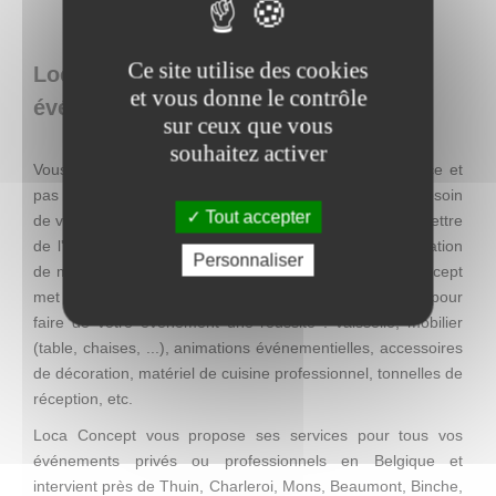
Ce site utilise des cookies
Loca Concept : location de matériel
et vous donne le contrôle
événementiel en Belgique
sur ceux que vous
souhaitez activer
Vous recherchez une décoration facile à mettre en place et
pas chère, mais qui se distingue par son originalité ? Besoin
Tout accepter
de visibilité pour une action promotionnelle ? Envie de mettre
de l'ambiance lors d'un événement ? Entreprise de location
Personnaliser
de matériel événementiel à Charleroi (Thuin), Loca Concept
met à votre disposition tout se dont vous avez besoin pour
faire de votre événement une réussite : vaisselle, mobilier
(table, chaises, ...), animations événementielles, accessoires
de décoration, matériel de cuisine professionnel, tonnelles de
réception, etc.
Loca Concept vous propose ses services pour tous vos
événements privés ou professionnels en Belgique et
intervient près de Thuin, Charleroi, Mons, Beaumont, Binche,