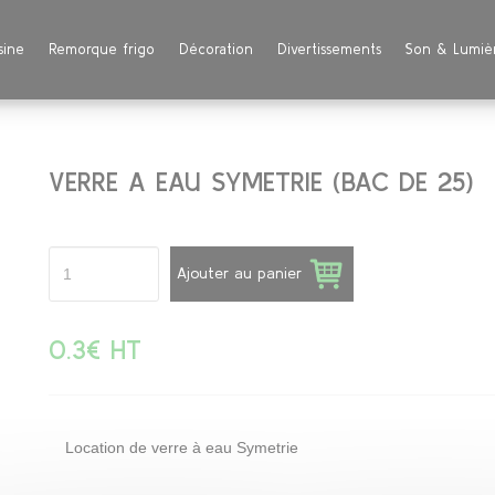
sine
Remorque frigo
Décoration
Divertissements
Son & Lumiè
VERRE A EAU SYMETRIE (BAC DE 25)
Ajouter au panier
0.3€ HT
Location de verre à eau Symetrie