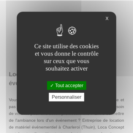
X
Ce site utilise des cookies
et vous donne le contrôle
sur ceux que vous
souhaitez activer
Loca Concept : location de matériel
événementiel en Belgique
Tout accepter
Personnaliser
Vous recherchez une décoration facile à mettre en place et
pas chère, mais qui se distingue par son originalité ? Besoin
de visibilité pour une action promotionnelle ? Envie de mettre
de l'ambiance lors d'un événement ? Entreprise de location
de matériel événementiel à Charleroi (Thuin), Loca Concept