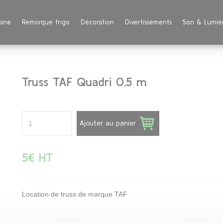
sine
Remorque frigo
Décoration
Divertissements
Son & Lumiè
Truss TAF Quadri 0,5 m
Ajouter au panier
5€ HT
Location de truss de marque TAF