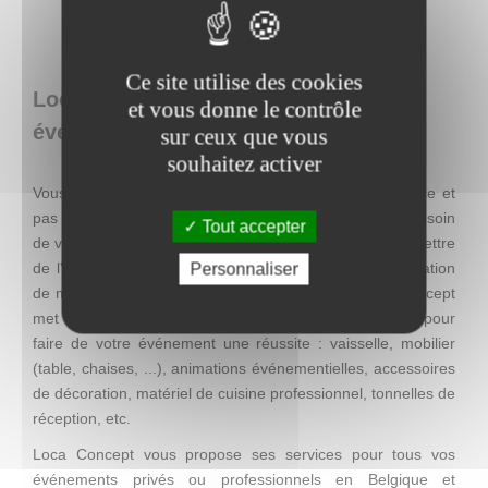
Ce site utilise des cookies
Loca Concept : location de matériel
et vous donne le contrôle
événementiel en Belgique
sur ceux que vous
souhaitez activer
Vous recherchez une décoration facile à mettre en place et
pas chère, mais qui se distingue par son originalité ? Besoin
Tout accepter
de visibilité pour une action promotionnelle ? Envie de mettre
de l'ambiance lors d'un événement ? Entreprise de location
Personnaliser
de matériel événementiel à Charleroi (Thuin), Loca Concept
met à votre disposition tout se dont vous avez besoin pour
faire de votre événement une réussite : vaisselle, mobilier
(table, chaises, ...), animations événementielles, accessoires
de décoration, matériel de cuisine professionnel, tonnelles de
réception, etc.
Loca Concept vous propose ses services pour tous vos
événements privés ou professionnels en Belgique et