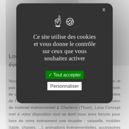
X
Ce site utilise des cookies
et vous donne le contrôle
sur ceux que vous
Loca Concept : location de matériel
souhaitez activer
événementiel en Belgique
Tout accepter
Vous recherchez une décoration facile à mettre en place et
Personnaliser
pas chère, mais qui se distingue par son originalité ? Besoin
de visibilité pour une action promotionnelle ? Envie de mettre
de l'ambiance lors d'un événement ? Entreprise de location
de matériel événementiel à Charleroi (Thuin), Loca Concept
met à votre disposition tout se dont vous avez besoin pour
faire de votre événement une réussite : vaisselle, mobilier
(table, chaises, ...), animations événementielles, accessoires