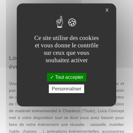
X
Ce site utilise des cookies
et vous donne le contrôle
sur ceux que vous
Loca Concept : location de matériel
souhaitez activer
événementiel en Belgique
Tout accepter
Vous recherchez une décoration facile à mettre en place et
Personnaliser
pas chère, mais qui se distingue par son originalité ? Besoin
de visibilité pour une action promotionnelle ? Envie de mettre
de l'ambiance lors d'un événement ? Entreprise de location
de matériel événementiel à Charleroi (Thuin), Loca Concept
met à votre disposition tout se dont vous avez besoin pour
faire de votre événement une réussite : vaisselle, mobilier
(table, chaises, ...), animations événementielles, accessoires