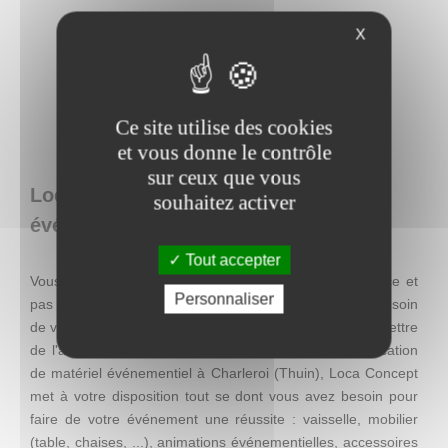
X
Ce site utilise des cookies
et vous donne le contrôle
sur ceux que vous
Loca Concept : location de matériel
souhaitez activer
événementiel en Belgique
Tout accepter
Vous recherchez une décoration facile à mettre en place et
Personnaliser
pas chère, mais qui se distingue par son originalité ? Besoin
de visibilité pour une action promotionnelle ? Envie de mettre
de l'ambiance lors d'un événement ? Entreprise de location
de matériel événementiel à Charleroi (Thuin), Loca Concept
met à votre disposition tout se dont vous avez besoin pour
faire de votre événement une réussite : vaisselle, mobilier
(table, chaises, ...), animations événementielles, accessoires