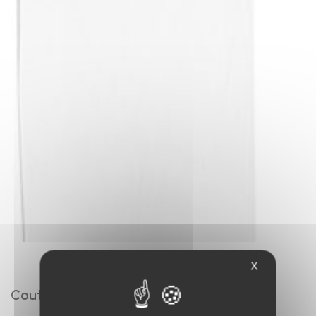
X
Couteau entremet ISEO