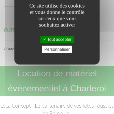
Ce site utilise des cookies
et vous donne le contrôle
Ajouter au panier
sur ceux que vous
souhaitez activer
0.25€ HT
Tout accepter
COuteau entreemt inox 18/10 iseo
Personnaliser
Location de matériel
événementiel à Charleroi
Loca Concept
- Le partenaire de vos fêtes réussies
en Belgique !